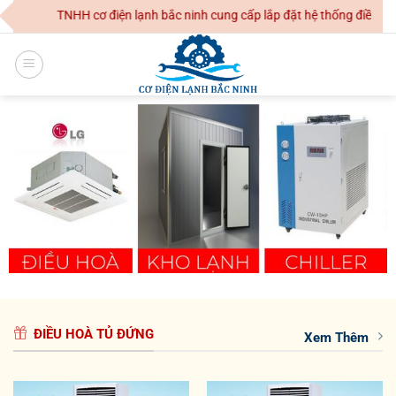
Skip
TNHH cơ điện lạnh bắc ninh cung cấp lắp đặt hệ thống điều hoà không k
to
content
ĐIỀU HOÀ TỦ ĐỨNG
Xem Thêm