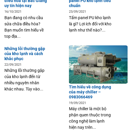
điều hòa tại Bắc Giang
panel PU kho lạnh tiêu
uy tín hiện nay
chuẩn
16/10/2021
23/09/2021
Bạn đang có nhu cầu
Tấm panel PU kho lạnh
sửa chữa điều hòa?
là gì? Lợi ích đối với kho
Bạn muốn tìm hiểu về
lạnh như thế nào?...
top địa...
Những lỗi thường gặp
của kho lạnh và cách
khắc phục
22/09/2021
Những lỗi thường gặp
của kho lạnh đến từ
nhiều nguyên nhân
Tìm hiểu về công dụng
khác nhau. Tùy vào...
của máy chiller –
0983066469
19/09/2021
Máy chiller là một bộ
phận quen thuộc trong
công nghệ làm lạnh
hiện nay trên...