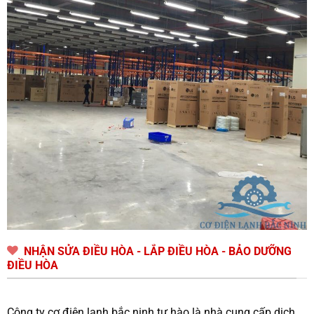
NHẬN SỬA ĐIỀU HÒA - LẮP ĐIỀU HÒA - BẢO DƯỠNG
ĐIỀU HÒA
Công ty cơ điện lạnh bắc ninh tự hào là nhà cung cấp dịch