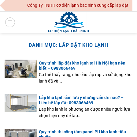
Skip
Công Ty TNHH cơ điện lạnh bắc ninh cung cấp lắp đặt hệ th
to
content
DANH MỤC:
LẮP ĐẶT KHO LẠNH
Quy trình lắp đặt kho lạnh tại Hà Nội bạn nên
biết – 0983066469
Có thể thấy rằng, nhu cầu lắp ráp và sử dụng kho
lạnh đã và...
Lắp kho lạnh cần lưu ý những vấn đề nào? –
Liên hệ lắp đặt 0983066469
Lắp kho lạnh là phương án được nhiều người lựa
chọn hiện nay để tạo...
Quy trình thi công tấm panel PU kho lạnh tiêu