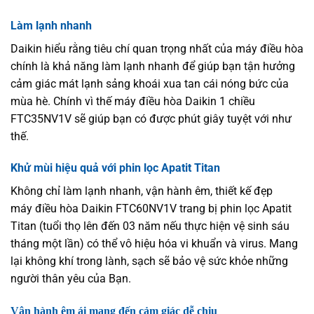
Làm lạnh nhanh
Daikin hiểu rằng tiêu chí quan trọng nhất của máy điều hòa
chính là khả năng làm lạnh nhanh để giúp bạn tận hưởng
cảm giác mát lạnh sảng khoái xua tan cái nóng bức của
mùa hè. Chính vì thế máy điều hòa Daikin 1 chiều
FTC35NV1V sẽ giúp bạn có được phút giây tuyệt với như
thế.
Khử mùi hiệu quả với phin lọc Apatit Titan
Không chỉ làm lạnh nhanh, vận hành êm, thiết kế đẹp
máy điều hòa Daikin FTC60NV1V trang bị phin lọc Apatit
Titan (tuổi thọ lên đến 03 năm nếu thực hiện vệ sinh sáu
tháng một lần) có thể vô hiệu hóa vi khuẩn và virus. Mang
lại không khí trong lành, sạch sẽ bảo vệ sức khỏe những
người thân yêu của Bạn.
Vận hành êm ái mang đến cảm giác dễ chịu