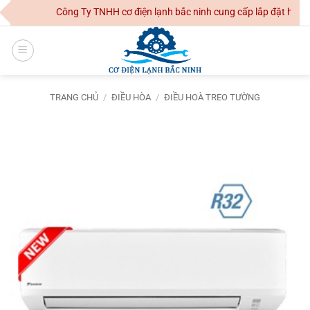
Skip
Công Ty TNHH cơ điện lạnh bắc ninh cung cấp lắp đặt hệ thố
to
content
TRANG CHỦ
/
ĐIỀU HÒA
/
ĐIỀU HOÀ TREO TƯỜNG