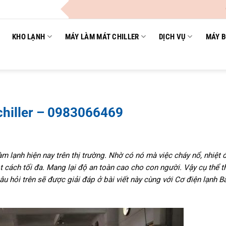
Công Ty TNHH c
KHO LẠNH
MÁY LÀM MÁT CHILLER
DỊCH VỤ
MÁY B
chiller – 0983066469
m lạnh hiện nay trên thị trường. Nhờ có nó mà việc cháy nổ, nhiệt đ
 cách tối đa. Mang lại độ an toàn cao cho con người.
Vậy cụ thể t
u hỏi trên sẽ được giải đáp ở bài viết này cùng với Cơ điện lạnh B