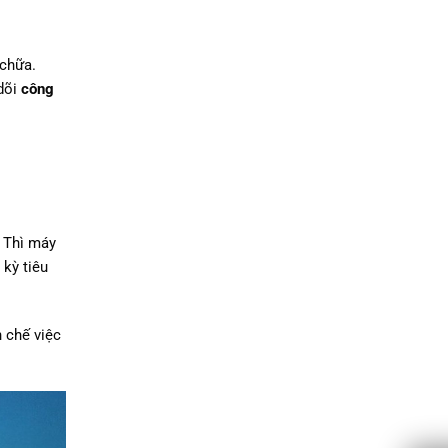
 chữa.
 dõi
công
… Thì máy
kỳ tiêu
 chế việc