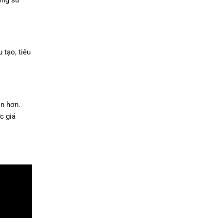
ừng sử
 tạo, tiêu
ọn hơn.
c giá