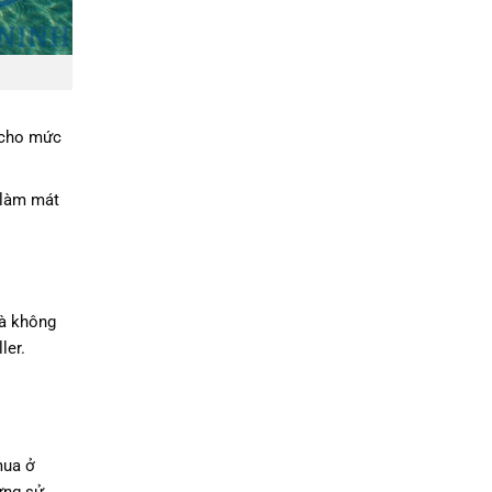
p cho mức
 làm mát
là không
ler.
mua ở