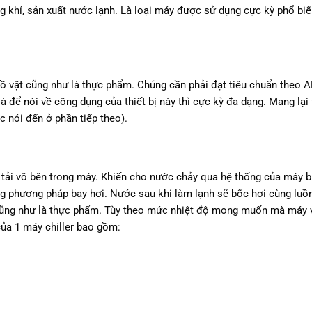
ng khí, sản xuất nước lạnh. Là loại máy được sử dụng cực kỳ phổ bi
ồ vật cũng như là thực phẩm. Chúng cần phải đạt tiêu chuẩn theo A
 để nói về công dụng của thiết bị này thì cực kỳ đa dạng. Mang lại 
c nói đến ở phần tiếp theo).
 tải vô bên trong máy. Khiến cho nước chảy qua hệ thống của máy b
ụng phương pháp bay hơi. Nước sau khi làm lạnh sẽ bốc hơi cùng lu
t cũng như là thực phẩm. Tùy theo mức nhiệt độ mong muốn mà máy 
của 1 máy chiller bao gồm: