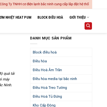
ơ điện lạnh bắc ninh cung cấp lắp đặt hệ thống điều hoà không khí dân
ƠM NHIỆT HEAT PUM
BLOCK ĐIỀU HOÀ
GIỚI THIỆU
DANH MỤC SẢN PHẨM
Block điều hoà
Điều hòa
Điều Hoà Âm Trần
ộ quá tải
Điều hòa media tại bắc ninh
hì máy
ắc Ninh.
Điều Hoà Treo Tường
Điều Hoà Tủ Đứng
Kho Cấp Đông