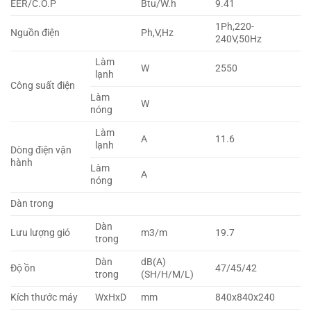
EER/C.O.P
Btu/W.h
9.41
1Ph,220-
Nguồn điện
Ph,V,Hz
240V,50Hz
Làm
W
2550
lạnh
Công suất điện
Làm
W
nóng
Làm
A
11.6
lạnh
Dòng điện vận
hành
Làm
A
nóng
Dàn trong
Dàn
Lưu lượng gió
m3/m
19.7
trong
Dàn
dB(A)
Độ ồn
47/45/42
trong
(SH/H/M/L)
Kích thước máy
WxHxD
mm
840x840x240