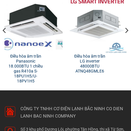
Điều hòa âm trần
Điều hòa âm trần
Panasonic
LG inverter
18.000BTU 1 chiều
48000BTU
gas R410a S-
ATNQ48GMLE6
18PU1H5/U-
18PV1H5
CÔNG TY TNHH CƠ ĐIỆN LẠNH BẮC NINH
CO DIEN
LANH BAC NINH COMPANY
Số 3 khu phố Dương Lôi, phường Tân Hồng, thị xã Từ Sơn,