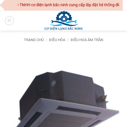
Skip
ông Ty TNHH cơ điện lạnh bắc ninh cung cấp lắp đặt hệ thống điều hoà 
to
content
TRANG CHỦ
/
ĐIỀU HÒA
/
ĐIỀU HOÀ ÂM TRẦN