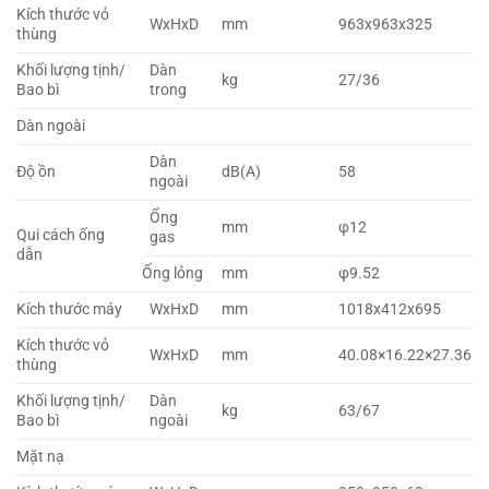
Kích thước vỏ
WxHxD
mm
963x963x325
thùng
Khối lượng tịnh/
Dàn
kg
27/36
Bao bì
trong
Dàn ngoài
Dàn
Độ ồn
dB(A)
58
ngoài
Ống
mm
φ12
Qui cách ống
gas
dẫn
Ống lỏng
mm
φ9.52
Kích thước máy
WxHxD
mm
1018x412x695
Kích thước vỏ
WxHxD
mm
40.08×16.22×27.36
thùng
Khối lượng tịnh/
Dàn
kg
63/67
Bao bì
ngoài
Mặt nạ