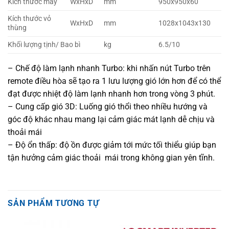
Kích thước máy
WxHxD
mm
950x950x60
Kích thước vỏ
WxHxD
mm
1028x1043x130
thùng
Khối lượng tịnh/ Bao bì
kg
6.5/10
– Chế độ làm lạnh nhanh Turbo: khi nhấn nút Turbo trên
remote điều hòa sẽ tạo ra 1 lưu lượng gió lớn hơn để có thể
đạt được nhiệt độ làm lạnh nhanh hơn trong vòng 3 phút.
– Cung cấp gió 3D: Luống gió thổi theo nhiều hướng và
góc độ khác nhau mang lại cảm giác mát lạnh dễ chịu và
thoải mái
– Độ ổn thấp: độ ồn được giảm tới mức tối thiểu giúp bạn
tận hưởng cảm giác thoải mái trong không gian yên tĩnh.
SẢN PHẨM TƯƠNG TỰ