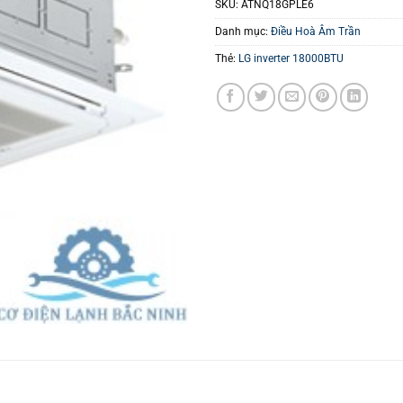
SKU:
ATNQ18GPLE6
Danh mục:
Điều Hoà Âm Trần
Thẻ:
LG inverter 18000BTU