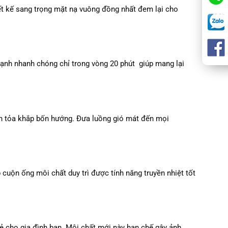
t kế sang trọng mặt nạ vuông đồng nhất đem lại cho
ạnh nhanh chóng chỉ trong vòng 20 phút giúp mang lại
lan tỏa khắp bốn hướng. Đưa luồng gió mát đến mọi
ộn ống môi chất duy trì được tính năng truyền nhiệt tốt
ẻ cho gia đình bạn. Môi chất mới này hạn chế gây ảnh