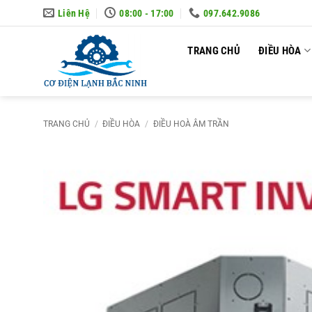
Skip
Liên Hệ
08:00 - 17:00
097.642.9086
to
content
TRANG CHỦ
ĐIỀU HÒA
TRANG CHỦ
/
ĐIỀU HÒA
/
ĐIỀU HOÀ ÂM TRẦN