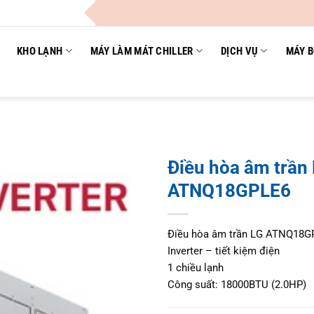
C
KHO LẠNH
MÁY LÀM MÁT CHILLER
DỊCH VỤ
MÁY B
Điều hòa âm trần
ATNQ18GPLE6
Điều hòa âm trần LG ATNQ18
Inverter – tiết kiệm điện
1 chiều lạnh
Công suất: 18000BTU (2.0HP)