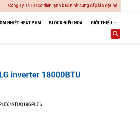
ông Ty TNHH cơ điện lạnh bắc ninh cung cấp lắp đặt hệ thống điều hoà 
ƠM NHIỆT HEAT PUM
BLOCK ĐIỀU HOÀ
GIỚI THIỆU
 LG inverter 18000BTU
GPLE6/ATUQ18GPLE6