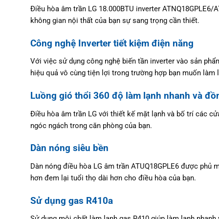
Điều hòa âm trần LG 18.000BTU inverter ATNQ18GPLE6/ATU
không gian nội thất của bạn sự sang trọng cần thiết.
Công nghệ Inverter tiết kiệm điện năng
Với việc sử dụng công nghệ biến tần inverter vào sản ph
hiệu quả vô cùng tiện lợi trong trường hợp bạn muốn làm
Luồng gió thổi 360 độ làm lạnh nhanh và đồ
Điều hòa âm trần LG với thiết kế mặt lạnh và bố trí các 
ngóc ngách trong căn phòng của bạn.
Dàn nóng siêu bền
Dàn nóng điều hòa LG âm trần ATUQ18GPLE6 được phủ một l
hơn đem lại tuổi thọ dài hơn cho điều hòa của bạn.
Sử dụng gas R410a
Sử dụng môi chất làm lạnh gas R410 giúp làm lạnh nhanh 