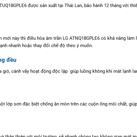
Q18GPLE6 được sản xuất tại Thái Lan, bảo hành 12 tháng với thiế
ẩm mới này thì điều hòa âm trần LG ATNQ18GPLE6 có khả năng làm l
 lạnh nhanh hoặc thay đổi chế độ theo ý muốn.
ng đều
cửa gió, cánh vẫy hoạt động độc lập giúp luồng không khí mát lạnh 
ớp sơn đặc biệt chống ăn mòn trên các cuộn ống môi chất, giúp cu
và thân thiện với môi trường, sẽ nhanh chóng tạo không gian mát m