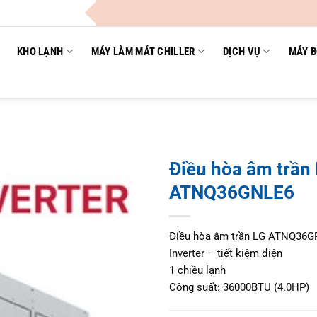
KHO LẠNH
MÁY LÀM MÁT CHILLER
DỊCH VỤ
MÁY B
Điều hòa âm trần
ATNQ36GNLE6
Điều hòa âm trần LG ATNQ36
Inverter – tiết kiệm điện
1 chiều lạnh
Công suất: 36000BTU (4.0HP)