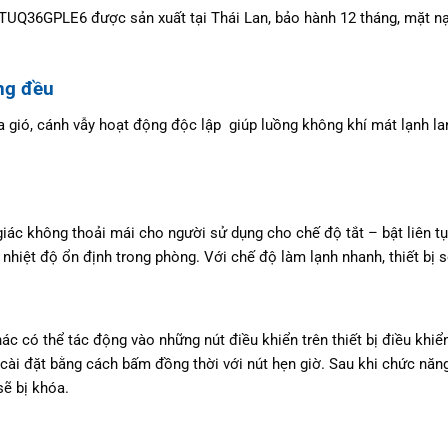
Q36GPLE6 được sản xuất tại Thái Lan, bảo hành 12 tháng, mặt nạ 
ng đều
cửa gió, cánh vẫy hoạt động độc lập giúp luồng không khí mát lạnh 
iác không thoải mái cho người sử dụng cho chế độ tắt – bật liên t
c nhiệt độ ổn định trong phòng. Với chế độ làm lạnh nhanh, thiết b
có thể tác động vào những nút điều khiển trên thiết bị điều khiển.
ài đặt bằng cách bấm đồng thời với nút hẹn giờ. Sau khi chức năng
sẽ bị khóa.