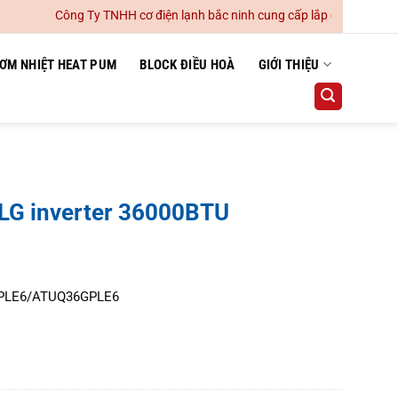
Công Ty TNHH cơ điện lạnh bắc ninh cung cấp lắp đặt hệ thống điề
ƠM NHIỆT HEAT PUM
BLOCK ĐIỀU HOÀ
GIỚI THIỆU
 LG inverter 36000BTU
GPLE6/ATUQ36GPLE6