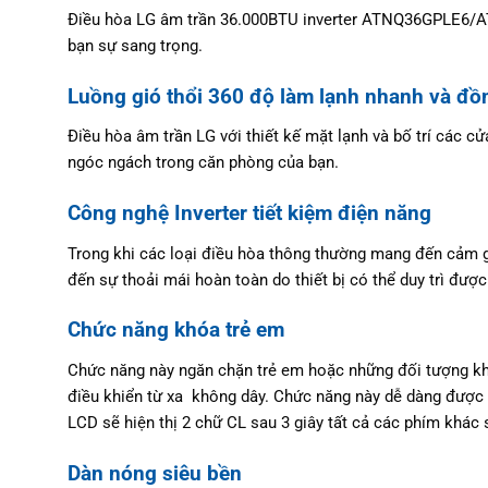
Điều hòa LG âm trần 36.000BTU inverter ATNQ36GPLE6/ATU
bạn sự sang trọng.
Luồng gió thổi 360 độ làm lạnh nhanh và đồ
Điều hòa âm trần LG với thiết kế mặt lạnh và bố trí các 
ngóc ngách trong căn phòng của bạn.
Công nghệ Inverter tiết kiệm điện năng
Trong khi các loại điều hòa thông thường mang đến cảm g
đến sự thoải mái hoàn toàn do thiết bị có thể duy trì đượ
Chức năng khóa trẻ em
Chức năng này ngăn chặn trẻ em hoặc những đối tượng khác 
điều khiển từ xa không dây. Chức năng này dễ dàng được c
LCD sẽ hiện thị 2 chữ CL sau 3 giây tất cả các phím khác 
Dàn nóng siêu bền