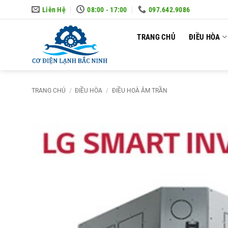
Skip
Liên Hệ
08:00 - 17:00
097.642.9086
to
content
TRANG CHỦ
ĐIỀU HÒA
TRANG CHỦ
/
ĐIỀU HÒA
/
ĐIỀU HOÀ ÂM TRẦN