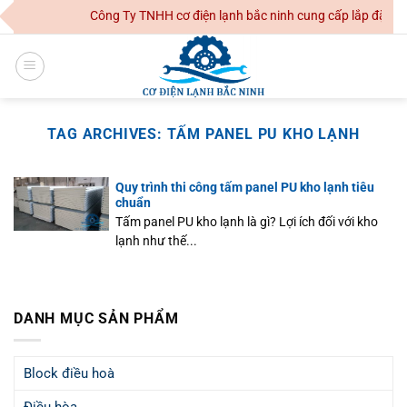
Skip
Công Ty TNHH cơ điện lạnh bắc ninh cung cấp lắp đặt hệ 
to
content
TAG ARCHIVES:
TẤM PANEL PU KHO LẠNH
Quy trình thi công tấm panel PU kho lạnh tiêu
chuẩn
Tấm panel PU kho lạnh là gì? Lợi ích đối với kho
lạnh như thế...
DANH MỤC SẢN PHẨM
Block điều hoà