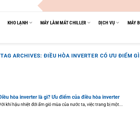
KHO LẠNH
MÁY LÀM MÁT CHILLER
DỊCH VỤ
MÁY B
TAG ARCHIVES:
ĐIỀU HÒA INVERTER CÓ ƯU ĐIỂM GÌ
Điều hòa inverter là gì? Ưu điểm của điều hòa inverter
Với khí hậu nhiệt đới ẩm gió mùa của nước ta, việc trang bị một...