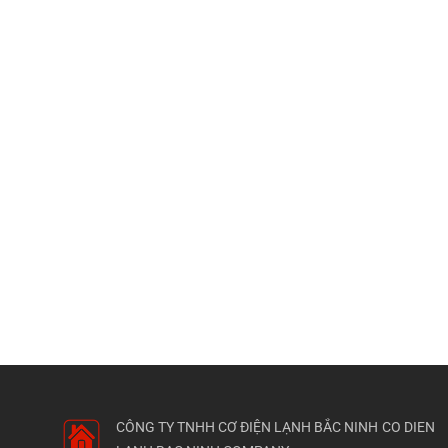
CÔNG TY TNHH CƠ ĐIỆN LẠNH BẮC NINH
CO DIEN