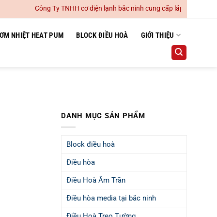
Công Ty TNHH cơ điện lạnh bắc ninh cung cấp lắp đặt hệ thống 
ƠM NHIỆT HEAT PUM
BLOCK ĐIỀU HOÀ
GIỚI THIỆU
DANH MỤC SẢN PHẨM
Block điều hoà
Điều hòa
Điều Hoà Âm Trần
Điều hòa media tại bắc ninh
Điều Hoà Treo Tường