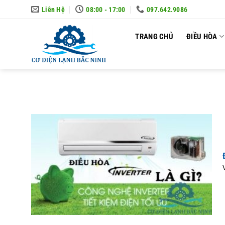
Skip
Liên Hệ
08:00 - 17:00
097.642.9086
to
content
TRANG CHỦ
ĐIỀU HÒA