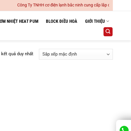
Công Ty TNHH cơ điện lạnh bắc ninh cung cấp lắp đặt hệ thống đ
ƠM NHIỆT HEAT PUM
BLOCK ĐIỀU HOÀ
GIỚI THIỆU
ị kết quả duy nhất