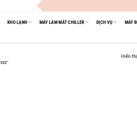
KHO LẠNH
MÁY LÀM MÁT CHILLER
DỊCH VỤ
MÁY B
Hiển th
522”