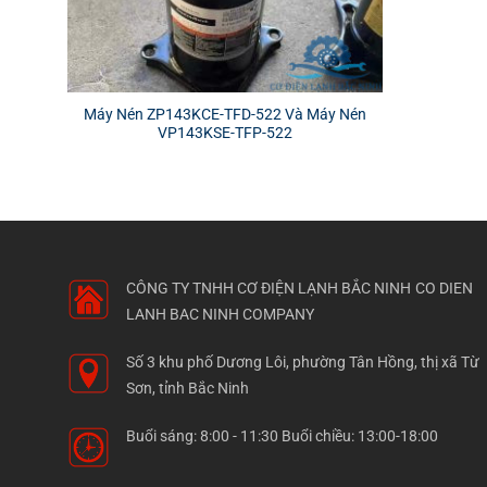
Máy Nén ZP143KCE-TFD-522 Và Máy Nén
VP143KSE-TFP-522
CÔNG TY TNHH CƠ ĐIỆN LẠNH BẮC NINH
CO DIEN
LANH BAC NINH COMPANY
Số 3 khu phố Dương Lôi, phường Tân Hồng, thị xã Từ
Sơn, tỉnh Bắc Ninh
Buổi sáng: 8:00 - 11:30 Buổi chiều: 13:00-18:00