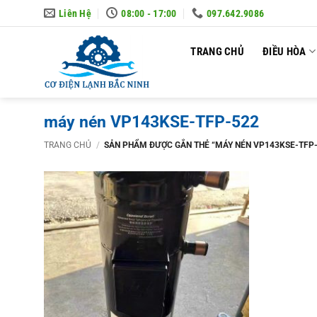
Skip
Liên Hệ
08:00 - 17:00
097.642.9086
to
content
TRANG CHỦ
ĐIỀU HÒA
máy nén VP143KSE-TFP-522
TRANG CHỦ
/
SẢN PHẨM ĐƯỢC GẮN THẺ “MÁY NÉN VP143KSE-TFP-