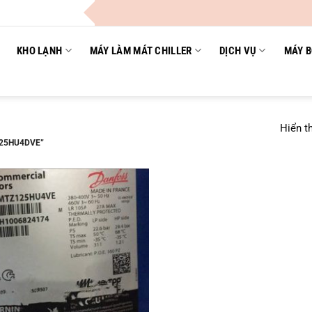
KHO LẠNH
MÁY LÀM MÁT CHILLER
DỊCH VỤ
MÁY B
Hiển th
25HU4DVE”