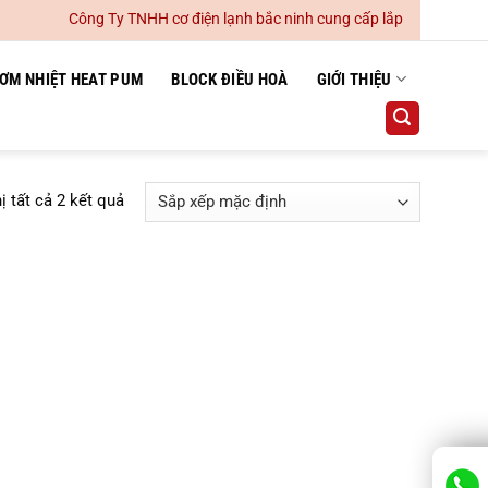
Công Ty TNHH cơ điện lạnh bắc ninh cung cấp lắp đặt hệ thống đ
ƠM NHIỆT HEAT PUM
BLOCK ĐIỀU HOÀ
GIỚI THIỆU
ị tất cả 2 kết quả