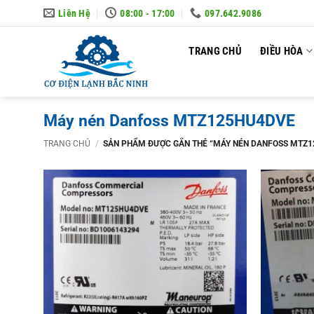
Skip
Liên Hệ
08:00 - 17:00
097.642.9086
to
content
TRANG CHỦ
ĐIỀU HÒA
Máy nén Danfoss MTZ125HU4DVE
TRANG CHỦ
/
SẢN PHẨM ĐƯỢC GẮN THẺ “MÁY NÉN DANFOSS MTZ1