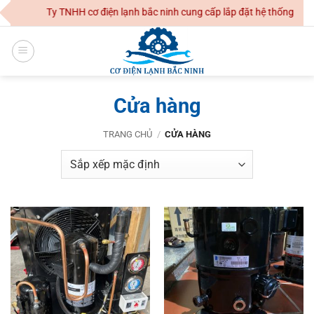
Skip
Công Ty TNHH cơ điện lạnh bắc ninh cung cấp lắp đặt hệ thống điều ho
to
content
Cửa hàng
TRANG CHỦ
/
CỬA HÀNG