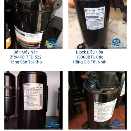
Bán Máy Nén
Block Điều Hòa
ZR94KC-TFD-522
18000BTU Các
Hàng Sẵn Tại Kho
Hãng Giá Tốt Nhất