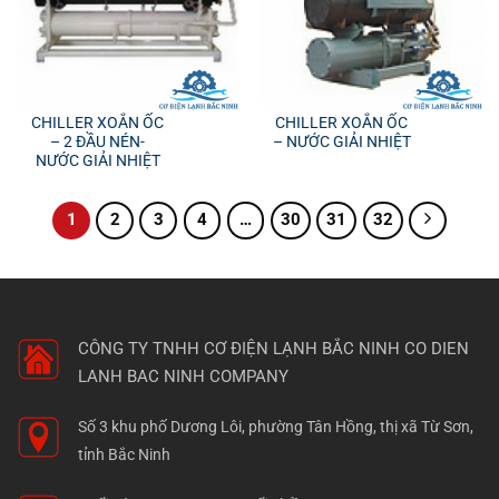
CHILLER XOẮN ỐC
CHILLER XOẮN ỐC
– 2 ĐẦU NÉN-
– NƯỚC GIẢI NHIỆT
NƯỚC GIẢI NHIỆT
1
2
3
4
…
30
31
32
CÔNG TY TNHH CƠ ĐIỆN LẠNH BẮC NINH
CO DIEN
LANH BAC NINH COMPANY
Số 3 khu phố Dương Lôi, phường Tân Hồng, thị xã Từ Sơn,
tỉnh Bắc Ninh