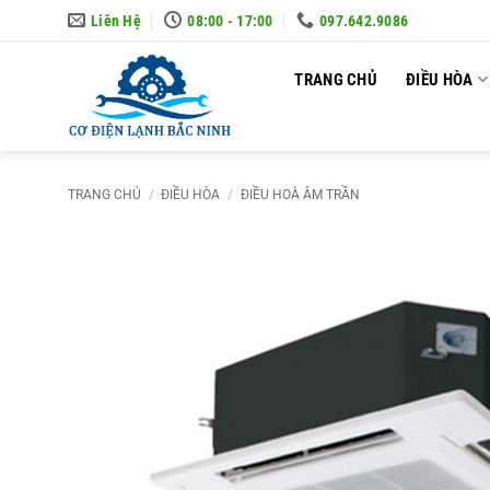
Skip
Liên Hệ
08:00 - 17:00
097.642.9086
to
content
TRANG CHỦ
ĐIỀU HÒA
TRANG CHỦ
/
ĐIỀU HÒA
/
ĐIỀU HOÀ ÂM TRẦN