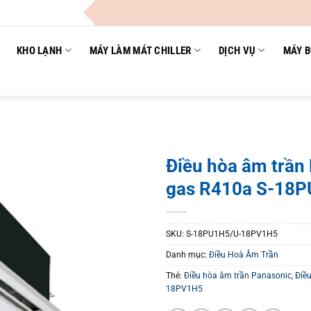
Cô
KHO LẠNH
MÁY LÀM MÁT CHILLER
DỊCH VỤ
MÁY B
Điều hòa âm trần
gas R410a S-18
SKU:
S-18PU1H5/U-18PV1H5
Danh mục:
Điều Hoà Âm Trần
Thẻ:
Điều hòa âm trần Panasonic
,
Điề
18PV1H5