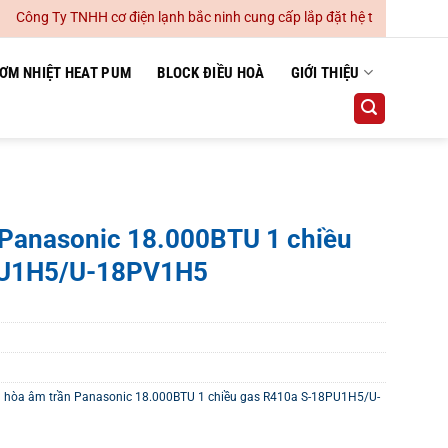
ng Ty TNHH cơ điện lạnh bắc ninh cung cấp lắp đặt hệ thống điều hoà k
ƠM NHIỆT HEAT PUM
BLOCK ĐIỀU HOÀ
GIỚI THIỆU
 Panasonic 18.000BTU 1 chiều
PU1H5/U-18PV1H5
u hòa âm trần Panasonic 18.000BTU 1 chiều gas R410a S-18PU1H5/U-