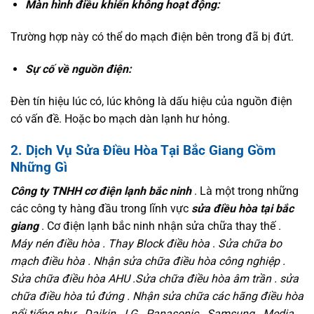
Màn hình điều khiển không hoạt động:
Trường hợp này có thể do mạch điện bên trong đã bị đứt.
Sự cố về nguồn điện:
Đèn tín hiệu lúc có, lúc không là dấu hiệu của nguồn điện
có vấn đề. Hoặc bo mạch dàn lạnh hư hỏng.
2. Dịch Vụ Sửa Điều Hòa Tại Bắc Giang Gồm
Những Gì
Công ty TNHH cơ điện lạnh bắc ninh
. Là một trong những
các công ty hàng đầu trong lĩnh vực
sửa điều hòa tại bắc
giang
. Cơ điện lạnh bắc ninh nhận sửa chữa thay thế .
Máy nén điều hòa . Thay Block điều hòa
.
Sửa chữa bo
mạch điều hòa . Nhận sửa chữa điều hòa công nghiệp .
Sửa chữa điều hòa AHU .Sửa chữa điều hòa âm trần . sửa
chữa điều hòa tủ đứng . Nhận sửa chữa các hãng điều hòa
nổi tiếng như . Daikin . LG . Panasonic . Samsung . Media .