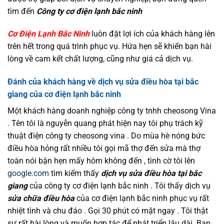
tìm đến
Công ty cơ điện lạnh bắc ninh
Cơ Điện Lạnh Bắc Ninh
luôn đặt lợi ích của khách hàng lên
trên hết trong quá trình phục vụ. Hứa hẹn sẽ khiến bạn hài
lòng về cam kết chất lượng, cũng như giá cả dịch vụ.
Đánh của khách hàng về dịch vụ sửa điều hòa tại bắc
giang của cơ điện lạnh bắc ninh
Một khách hàng doanh nghiệp công ty tnhh cheosong Vina
. Tên tôi là nguyễn quang phát hiện nay tôi phụ trách kỹ
thuật điện công ty cheosong vina . Do mùa hè nóng bức
điều hòa hỏng rất nhiều tôi gọi mã thợ đến sửa mà thợ
toàn nói bận hẹn mấy hôm không đến , tình cờ tôi lên
google.com
tìm kiếm thấy
dịch vụ sửa điều hòa tại bắc
giang
của công ty cơ điện lạnh bắc ninh . Tôi thấy dịch vụ
sửa chữa điều hòa
của cơ điện lạnh bắc ninh phục vụ rất
nhiệt tình và chu đáo . Gọi 30 phút có mặt ngay . Tôi thật
sự rất hài lòng và muốn hợp tác để phát triển lâu dài. Bạn