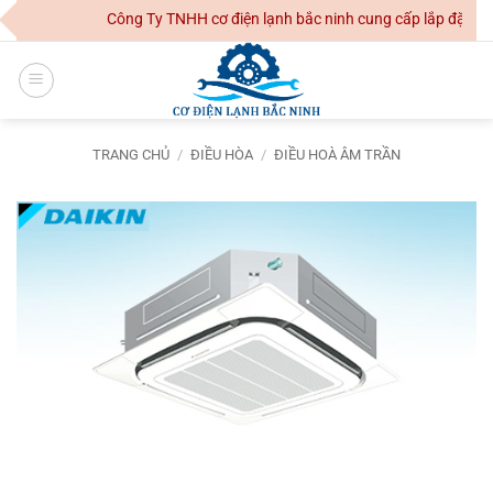
Skip
Công Ty TNHH cơ điện lạnh bắc ninh cung cấp lắp đặt hệ t
to
content
TRANG CHỦ
/
ĐIỀU HÒA
/
ĐIỀU HOÀ ÂM TRẦN