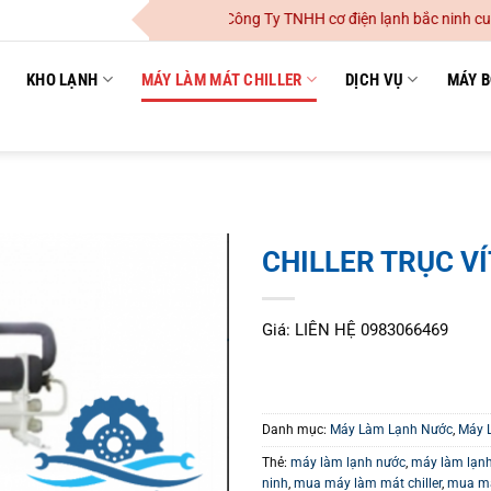
Công Ty TNHH cơ điện lạnh bắc ninh cung cấ
KHO LẠNH
MÁY LÀM MÁT CHILLER
DỊCH VỤ
MÁY B
CHILLER TRỤC VÍ
Giá: LIÊN HỆ 0983066469
Danh mục:
Máy Làm Lạnh Nước
,
Máy L
Thẻ:
máy làm lạnh nước
,
máy làm lạnh
ninh
,
mua máy làm mát chiller
,
mua máy