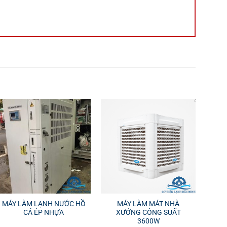
MÁY LÀM LẠNH NƯỚC HỒ
MÁY LÀM MÁT NHÀ
CÁ ÉP NHỰA
XƯỞNG CÔNG SUẤT
3600W