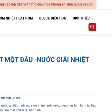
p lắp đặt hệ thống điều hoà không khí dân dụng và công nghiệp
ƠM NHIỆT HEAT PUM
BLOCK ĐIỀU HOÀ
GIỚI THIỆU
T MỘT ĐẦU -NƯỚC GIẢI NHIỆT
àm Mát Chiller
 nước tại bắc ninh
,
mua máy làm lạnh nước
,
mua máy làm lạnh tại bắc
 làm mát chiller tại bắc ninh