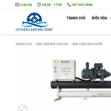
Skip
Liên Hệ
08:00 - 17:00
097.642.9086
to
content
TRANG CHỦ
ĐIỀU HÒA
TRANG CHỦ
/
MÁY LÀM MÁT CHILLER
/
MÁY LÀM LẠNH NƯỚC