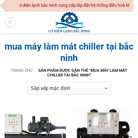
Skip
NHH cơ điện lạnh bắc ninh cung cấp lắp đặt hệ thống điều hoà không kh
to
content
mua máy làm mát chiller tại bắc
ninh
TRANG CHỦ
/
SẢN PHẨM ĐƯỢC GẮN THẺ “MUA MÁY LÀM MÁT
CHILLER TẠI BẮC NINH”