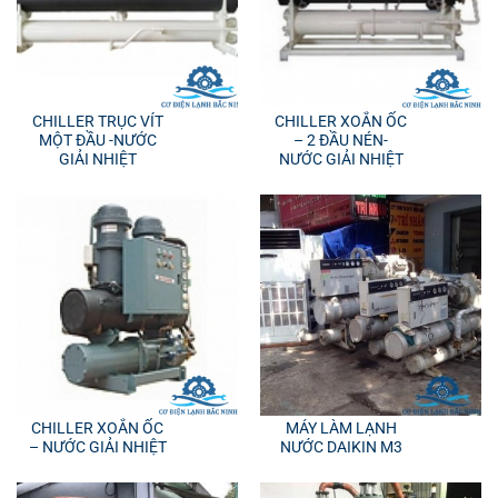
CHILLER TRỤC VÍT
CHILLER XOẮN ỐC
MỘT ĐẦU -NƯỚC
– 2 ĐẦU NÉN-
GIẢI NHIỆT
NƯỚC GIẢI NHIỆT
CHILLER XOẮN ỐC
MÁY LÀM LẠNH
– NƯỚC GIẢI NHIỆT
NƯỚC DAIKIN M3