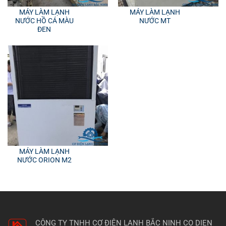
MÁY LÀM LẠNH
MÁY LÀM LẠNH
NƯỚC HỒ CÁ MÀU
NƯỚC MT
ĐEN
MÁY LÀM LẠNH
NƯỚC ORION M2
CÔNG TY TNHH CƠ ĐIỆN LẠNH BẮC NINH
CO DIEN