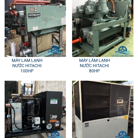
MÁY LAM LẠNH
MÁY LÀM LẠNH
NƯỚC HITACHI
NƯỚC HITACHI
100HP
80HP