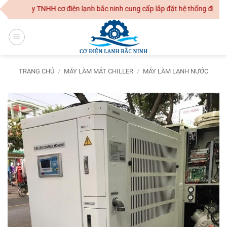
Skip
Công Ty TNHH cơ điện lạnh bắc ninh cung cấp lắp đặt hệ thống điều hoà
to
content
TRANG CHỦ
/
MÁY LÀM MÁT CHILLER
/
MÁY LÀM LẠNH NƯỚC