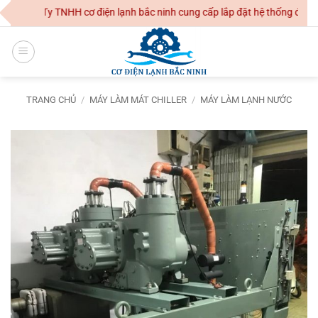
Skip
Công Ty TNHH cơ điện lạnh bắc ninh cung cấp lắp đặt hệ thống điều ho
to
content
TRANG CHỦ
/
MÁY LÀM MÁT CHILLER
/
MÁY LÀM LẠNH NƯỚC