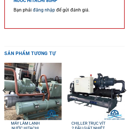
NƯỚC HITACHI 80HP”
Bạn phải
đăng nhập
để gửi đánh giá.
SẢN PHẨM TƯƠNG TỰ
MÁY LÀM LẠNH
CHILLER TRỤC VÍT
NƯỚC HITACHI
2 ĐẦU GIẢT NHIỆT