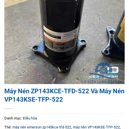
Máy Nén ZP143KCE-TFD-522 Và Máy Nén
VP143KSE-TFP-522
Danh mục:
Điều hòa
Thẻ:
máy nén emerson zp143kce-tfd-522
,
máy nén VP143KSE-TFP-522
,