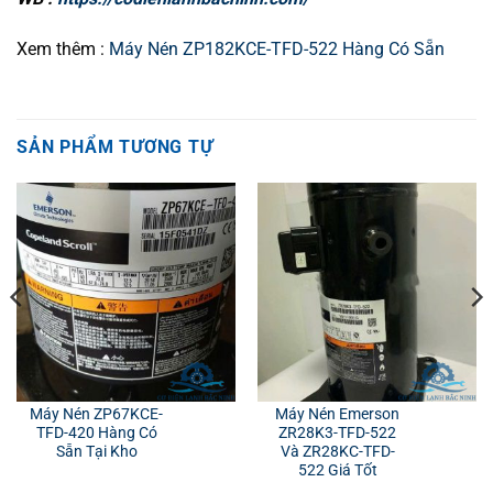
Xem thêm :
Máy Nén ZP182KCE-TFD-522 Hàng Có Sẵn
SẢN PHẨM TƯƠNG TỰ
Máy Nén ZP67KCE-
Máy Nén Emerson
TFD-420 Hàng Có
ZR28K3-TFD-522
Sẵn Tại Kho
Và ZR28KC-TFD-
522 Giá Tốt