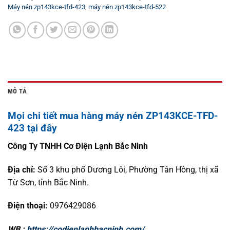
Máy nén zp143kce-tfd-423
,
máy nén zp143kce-tfd-522
MÔ TẢ
Mọi chi tiết mua hàng máy nén ZP143KCE-TFD-
423 tại đây
Công Ty TNHH Cơ Điện Lạnh Bắc Ninh
Địa chỉ:
Số 3 khu phố Dương Lôi, Phường Tân Hồng, thị xã
Từ Sơn, tỉnh Bắc Ninh.
Điện thoại:
0976429086
WB :
https://codienlanhbacninh.com/