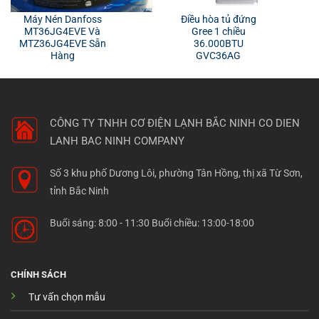
Máy Nén Danfoss
Điều hòa tủ đứng
MT36JG4EVE Và
Gree 1 chiều
MTZ36JG4EVE Sẵn
36.000BTU
Hàng
GVC36AG
CÔNG TY TNHH CƠ ĐIỆN LẠNH BẮC NINH
CO DIEN
LANH BAC NINH COMPANY
Số 3 khu phố Dương Lôi, phường Tân Hồng, thị xã Từ Sơn,
tỉnh Bắc Ninh
Buổi sáng: 8:00 - 11:30 Buổi chiều: 13:00-18:00
CHÍNH SÁCH
Tư vấn chọn mẫu