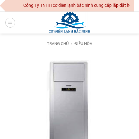
Skip
Công Ty TNHH cơ điện lạnh bắc ninh cung cấp lắp đặt hệ thống
to
content
TRANG CHỦ
/
ĐIỀU HÒA