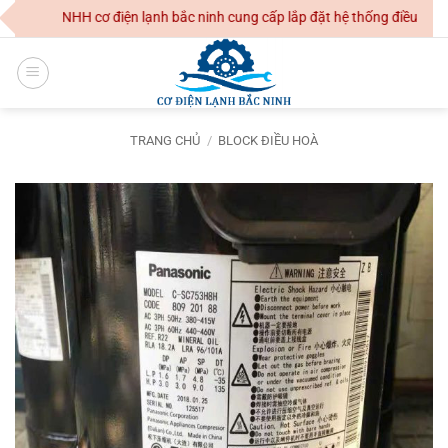
Skip
g Ty TNHH cơ điện lạnh bắc ninh cung cấp lắp đặt hệ thống điều hoà kh
to
content
TRANG CHỦ
/
BLOCK ĐIỀU HOÀ