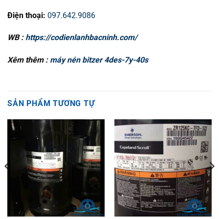
Điện thoại:
097.642.9086
WB :
https://codienlanhbacninh.com/
Xêm thêm :
máy nén bitzer 4des-7y-40s
SẢN PHẨM TƯƠNG TỰ