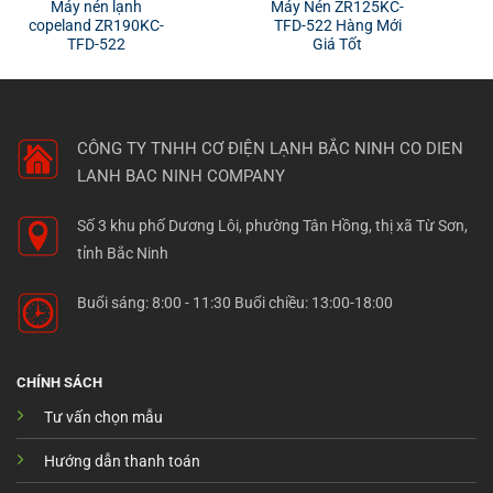
Máy nén lạnh
Máy Nén ZR125KC-
copeland ZR190KC-
TFD-522 Hàng Mới
TFD-522
Giá Tốt
CÔNG TY TNHH CƠ ĐIỆN LẠNH BẮC NINH
CO DIEN
LANH BAC NINH COMPANY
Số 3 khu phố Dương Lôi, phường Tân Hồng, thị xã Từ Sơn,
tỉnh Bắc Ninh
Buổi sáng: 8:00 - 11:30 Buổi chiều: 13:00-18:00
CHÍNH SÁCH
Tư vấn chọn mẫu
Hướng dẫn thanh toán