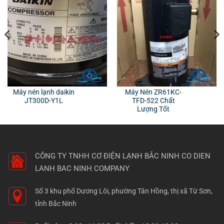
Máy nén lạnh daikin
Máy Nén ZR61KC-
JT300D-Y1L
TFD-522 Chất
Lượng Tốt
CÔNG TY TNHH CƠ ĐIỆN LẠNH BẮC NINH
CO DIEN
LANH BAC NINH COMPANY
Số 3 khu phố Dương Lôi, phường Tân Hồng, thị xã Từ Sơn,
tỉnh Bắc Ninh