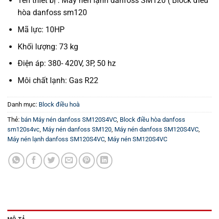
Tên thiết bị : Máy nén lạnh danfoss SM120 ( Block điều
hòa danfoss sm120
Mã lực: 10HP
Khối lượng: 73 kg
Điện áp: 380- 420V, 3P, 50 hz
Môi chất lạnh: Gas R22
Danh mục:
Block điều hoà
Thẻ:
bán Máy nén danfoss SM120S4VC
,
Block điều hòa danfoss
sm120s4vc
,
Máy nén danfoss SM120
,
Máy nén danfoss SM120S4VC
,
Máy nén lạnh danfoss SM120S4VC
,
Máy nén SM120S4VC