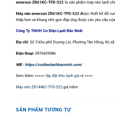
emerosn ZR61KC-TFD-522
là sản phẩm máy nén lạnh ch
Máy nén emerson
ZR61KC-TFD-522 đ
ược thiết kế để cu
thấp hơn và khung nhỏ gọn đáp ứng được các yêu cầu của
Công Ty TNHH Cơ Điện Lạnh Bắc Ninh
Địa chỉ:
Số 3 khu phố Dương Lôi, Phường Tân Hồng, thị xã 
Điện thoại:
0976429086
WB :
https://codienlanhbacninh.com/
Xem thêm >>>>>
lắp đặt kho lạnh giá rẻ
<<<<
Máy nén ZR144KC-TFD-522
giá mềm
SẢN PHẨM TƯƠNG TỰ