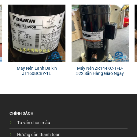
Máy Nén Lạnh Daikin
Máy Nén ZR144KC-TFD-
JT160BCBY-1L
522 Sẵn Hàng Giao Ngay
CHÍNH SÁCH
Tư vấn chọn mẫu
Hướng dẫn thanh toán