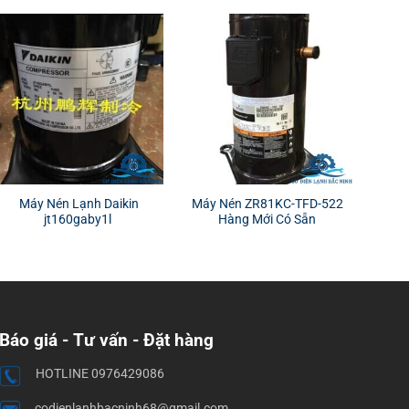
Máy Nén Lạnh Daikin
Máy Nén ZR81KC-TFD-522
jt160gaby1l
Hàng Mới Có Sẵn
Báo giá - Tư vấn - Đặt hàng
HOTLINE 0976429086
codienlanhbacninh68@gmail.com