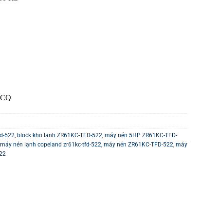
. CQ
fd-522
,
block kho lạnh ZR61KC-TFD-522
,
máy nén 5HP ZR61KC-TFD-
máy nén lạnh copeland zr61kc-tfd-522
,
máy nén ZR61KC-TFD-522
,
máy
22