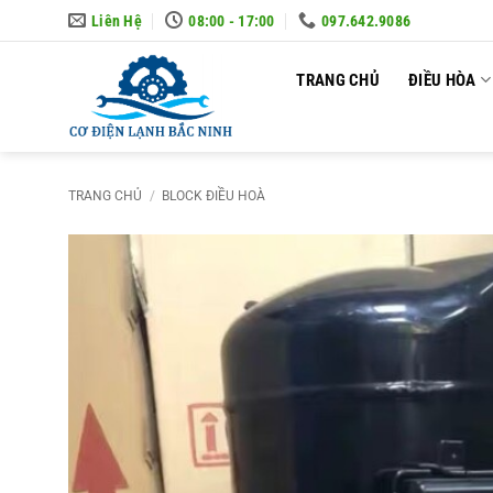
Skip
Liên Hệ
08:00 - 17:00
097.642.9086
to
content
TRANG CHỦ
ĐIỀU HÒA
TRANG CHỦ
/
BLOCK ĐIỀU HOÀ