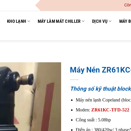
Công Ty TNH
KHO LẠNH
MÁY LÀM MÁT CHILLER
DỊCH VỤ
MÁY B
Máy Nén ZR61KC-
Thông số kỹ thuật bloc
Máy nén lạnh Copeland (
Moden:
ZR61KC-TFD-522
Công suất : 5.08hp
Điện áp : 380/420w/ 3 phase