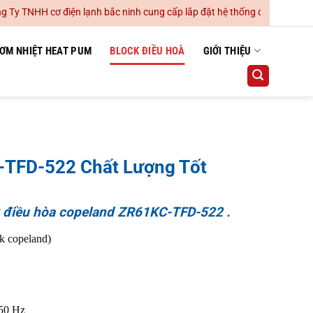
H cơ điện lạnh bắc ninh cung cấp lắp đặt hệ thống điều hoà không khí d
ƠM NHIỆT HEAT PUM
BLOCK ĐIỀU HOÀ
GIỚI THIỆU
TFD-522 Chất Lượng Tốt
k điều hòa copeland ZR61KC-TFD-522 .
block copeland)
/50 Hz