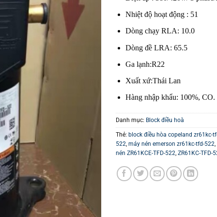
Nhiệt độ hoạt động : 51
Dòng chạy RLA: 10.0
Dòng đề LRA: 65.5
Ga lạnh:R22
Xuất xứ:Thái Lan
Hàng nhập khẩu: 100%, CO
Danh mục:
Block điều hoà
Thẻ:
block điều hòa copeland zr61kc-t
522
,
máy nén emerson zr61kc-tfd-522
,
nén ZR61KCE-TFD-522
,
ZR61KC-TFD-5