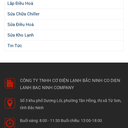
Lắp Điều Hoà
Sửa Chữa Chiller
Sửa Điều Hoà
Sửa Kho Lạnh
Tin Tức
CÔNG TY TNHH CƠ ĐIỆN LẠNH BẮC NINH
CO DIEN
LANH BAC NINH COMPANY
Số 3 khu phố Dương Lôi, phường Tân Hồng, thị xã Từ Sơn,
tỉnh Bắc Ninh
Buổi sáng: 8:00 - 11:30 Buổi chiều: 13:00-18:00