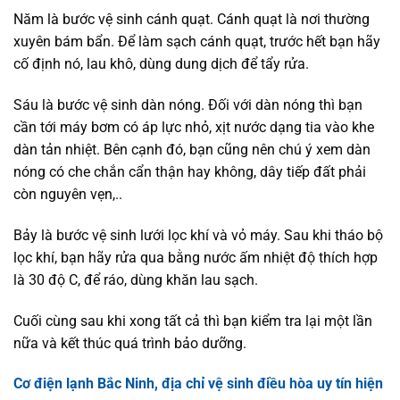
Năm là bước vệ sinh cánh quạt. Cánh quạt là nơi thường
xuyên bám bẩn. Để làm sạch cánh quạt, trước hết bạn hãy
cố định nó, lau khô, dùng dung dịch để tẩy rửa.
Sáu là bước vệ sinh dàn nóng. Đối với dàn nóng thì bạn
cần tới máy bơm có áp lực nhỏ, xịt nước dạng tia vào khe
dàn tản nhiệt. Bên cạnh đó, bạn cũng nên chú ý xem dàn
nóng có che chắn cẩn thận hay không, dây tiếp đất phải
còn nguyên vẹn,..
Bảy là bước vệ sinh lưới lọc khí và vỏ máy. Sau khi tháo bộ
lọc khí, bạn hãy rửa qua bằng nước ấm nhiệt độ thích hợp
là 30 độ C, để ráo, dùng khăn lau sạch.
Cuối cùng sau khi xong tất cả thì bạn kiểm tra lại một lần
nữa và kết thúc quá trình bảo dưỡng.
Cơ điện lạnh Bắc Ninh, địa chỉ vệ sinh điều hòa uy tín hiện