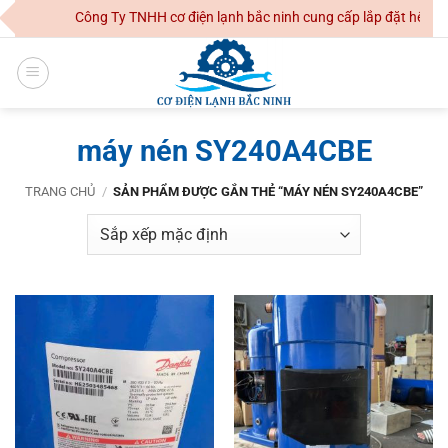
Skip
Công Ty TNHH cơ điện lạnh bắc ninh cung cấp lắp đặt hệ thốn
to
content
máy nén SY240A4CBE
TRANG CHỦ
/
SẢN PHẨM ĐƯỢC GẮN THẺ “MÁY NÉN SY240A4CBE”