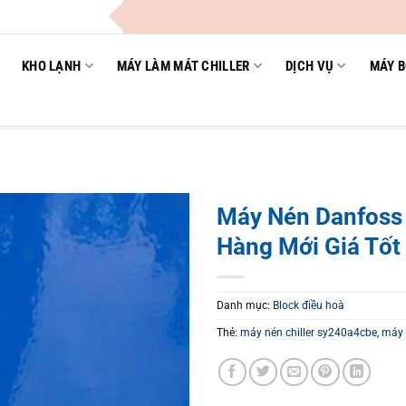
Công
KHO LẠNH
MÁY LÀM MÁT CHILLER
DỊCH VỤ
MÁY B
Máy Nén Danfos
Hàng Mới Giá Tốt
Danh mục:
Block điều hoà
Thẻ:
máy nén chiller sy240a4cbe
,
máy 