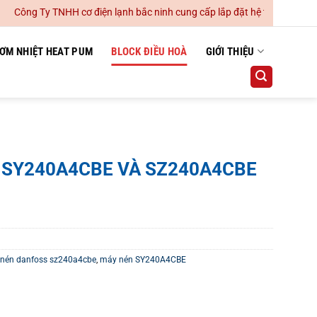
 Ty TNHH cơ điện lạnh bắc ninh cung cấp lắp đặt hệ thống điều hoà khô
ƠM NHIỆT HEAT PUM
BLOCK ĐIỀU HOÀ
GIỚI THIỆU
s SY240A4CBE VÀ SZ240A4CBE
nén danfoss sz240a4cbe
,
máy nén SY240A4CBE