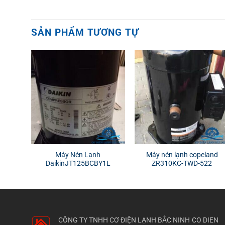
SẢN PHẨM TƯƠNG TỰ
Máy Nén Lạnh
Máy nén lạnh copeland
DaikinJT125BCBY1L
ZR310KC-TWD-522
CÔNG TY TNHH CƠ ĐIỆN LẠNH BẮC NINH
CO DIEN