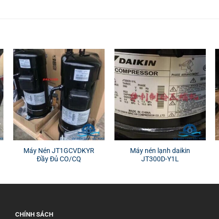
Máy Nén JT1GCVDKYR
Máy nén lạnh daikin
Đầy Đủ CO/CQ
JT300D-Y1L
CHÍNH SÁCH