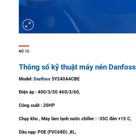
MÔ TẢ
Thông số kỹ thuật máy nén Danfo
Model:
Danfoss
SY240A4CBE
Điện áp : 400/3/50 460/3/60,
Công suất : 20HP
Chạy kho , Máy làm lạnh nước chiller : -35C đên +15 C,
Dầu nạp: POE (FVC68D) ,8L,