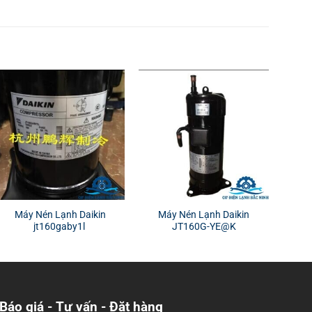
Máy Nén Lạnh Daikin
Máy Nén Lạnh Daikin
jt160gaby1l
JT160G-YE@K
Báo giá - Tư vấn - Đặt hàng