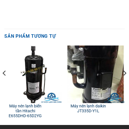
SẢN PHẨM TƯƠNG TỰ
Máy nén lạnh biến
Máy nén lạnh daikin
tần Hitachi
JT335D-Y1L
E655DHD-65D2YG