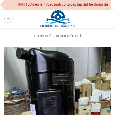
Skip
ng Ty TNHH cơ điện lạnh bắc ninh cung cấp lắp đặt hệ thống điều hoà k
to
content
TRANG CHỦ
/
BLOCK ĐIỀU HOÀ