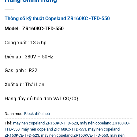
Thông số kỹ thuật Copeland ZR160KC -TFD-550
Model: ZR160KC-TFD-550
Công xuất : 13.5 hp
Điện áp : 380V – 50Hz
Gas lạnh : R22
Xuất xứ : Thái Lan
Hàng đầy đủ hóa đơn VAT CO/CQ
Danh mục:
Block điều hoà
Thẻ:
máy nén copeland ZR160KC-TFD-523
,
máy nén copeland ZR160KC-
TFD-550
,
máy nén copeland ZR160KC-TFD-551
,
máy nén copeland
ZR160KCE-TFD-523
,
máy nén copeland ZR160KCE-TFD-550
,
máy nén