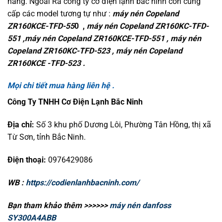
hãng. Ngoài Ra công ty cơ điện lạnh bắc ninh còn cung
cấp các model tương tự như :
máy nén Copeland
ZR160KCE-TFD-55
0 ,
máy nén Copeland ZR160KC-TFD-
551 ,máy nén Copeland ZR160KCE-TFD-551 , máy nén
Copeland ZR160KC-TFD-523 , máy nén Copeland
ZR160KCE -TFD-523 .
Mọi chi tiết mua hàng liên hệ .
Công Ty TNHH Cơ Điện Lạnh Bắc Ninh
Địa chỉ:
Số 3 khu phố Dương Lôi, Phường Tân Hồng, thị xã
Từ Sơn, tỉnh Bắc Ninh.
Điện thoại:
0976429086
WB :
https://codienlanhbacninh.com/
Bạn tham khảo thêm >>>>>>
máy nén danfoss
SY300A4ABB