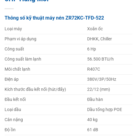
Thông số kỹ thuật máy nén ZR72KC-TFD-522
Loại máy
Xoắn ốc
Phạm vi áp dụng
DHKK, Chiller
Công suất
6 Hp
Công suất làm lạnh
56.500 BTU/h
Môi chất lạnh
R407C
Điện áp
380V/3P/50Hz
Kích thước đầu kết nối (hút/đẩy)
22/12 (mm)
Đầu kết nối
Đầu hàn
Loại dầu
Dầu tổng hợp POE
Cân nặng
40 kg
Độ ồn
61 dB