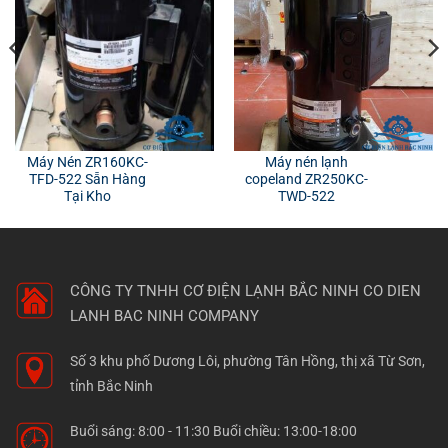
Máy Nén ZR160KC-
Máy nén lạnh
TFD-522 Sẵn Hàng
copeland ZR250KC-
Tại Kho
TWD-522
CÔNG TY TNHH CƠ ĐIỆN LẠNH BẮC NINH
CO DIEN
LANH BAC NINH COMPANY
Số 3 khu phố Dương Lôi, phường Tân Hồng, thị xã Từ Sơn,
tỉnh Bắc Ninh
Buổi sáng: 8:00 - 11:30 Buổi chiều: 13:00-18:00