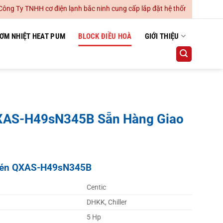
TNHH cơ điện lạnh bắc ninh cung cấp lắp đặt hệ thống điều hoà không k
ƠM NHIỆT HEAT PUM
BLOCK ĐIỀU HOÀ
GIỚI THIỆU
XAS-H49sN345B Sẵn Hàng Giao
 nén QXAS-H49sN345B
Centic
DHKK, Chiller
5 Hp