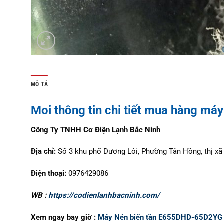
MÔ TẢ
Moi thông tin chi tiết mua hàng m
Công Ty TNHH Cơ Điện Lạnh Bắc Ninh
Địa chỉ:
Số 3 khu phố Dương Lôi, Phường Tân Hồng, thị xã 
Điện thoại:
0976429086
WB :
https://codienlanhbacninh.com/
Xem ngay bay giờ :
Máy Nén biến tần E655DHD-65D2YG