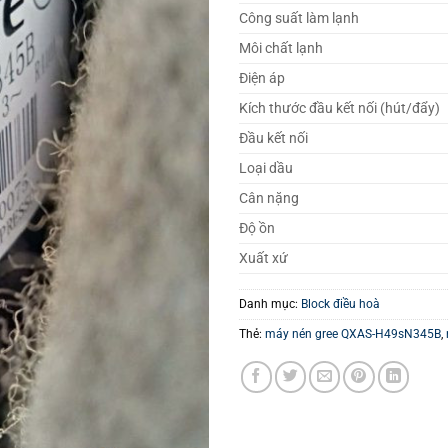
Công suất làm lạnh
Môi chất lạnh
Điện áp
Kích thước đầu kết nối (hút/đẩy)
Đầu kết nối
Loại dầu
Cân nặng
Độ ồn
Xuất xứ
Danh mục:
Block điều hoà
Thẻ:
máy nén gree QXAS-H49sN345B
,