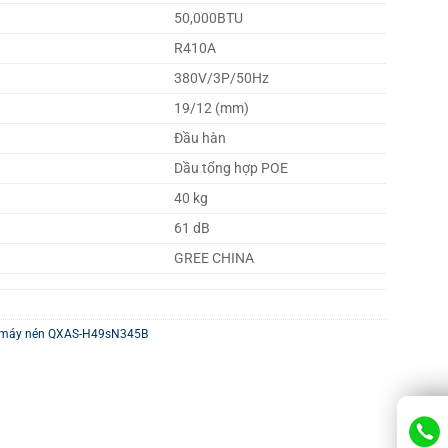
50,000BTU
R410A
380V/3P/50Hz
19/12 (mm)
Đầu hàn
Dầu tổng hợp POE
40 kg
61 dB
GREE CHINA
máy nén QXAS-H49sN345B