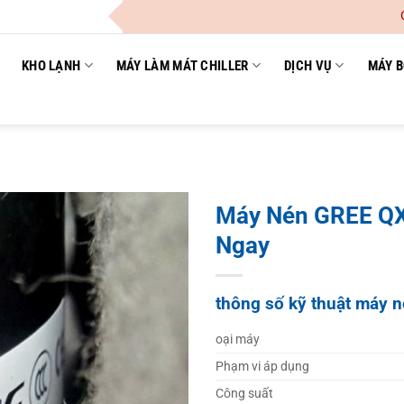
Công Ty 
KHO LẠNH
MÁY LÀM MÁT CHILLER
DỊCH VỤ
MÁY B
Máy Nén GREE Q
Ngay
thông số kỹ thuật máy
oại máy
Phạm vi áp dụng
Công suất