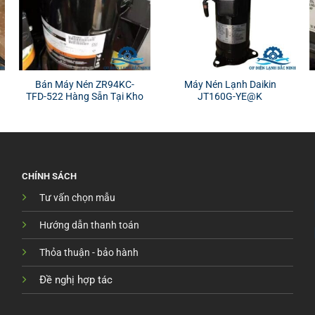
Bán Máy Nén ZR94KC-
Máy Nén Lạnh Daikin
TFD-522 Hàng Sẵn Tại Kho
JT160G-YE@K
CHÍNH SÁCH
Tư vấn chọn mẫu
Hướng dẫn thanh toán
Thỏa thuận - bảo hành
Đề nghị hợp tác