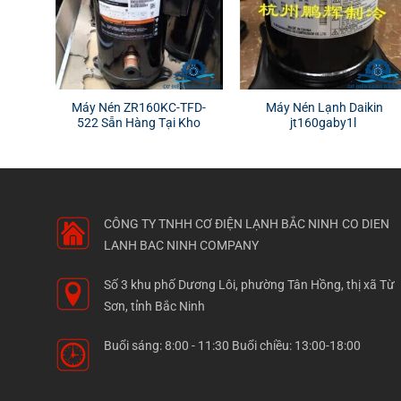
Máy Nén ZR160KC-TFD-
Máy Nén Lạnh Daikin
522 Sẵn Hàng Tại Kho
jt160gaby1l
CÔNG TY TNHH CƠ ĐIỆN LẠNH BẮC NINH
CO DIEN
LANH BAC NINH COMPANY
Số 3 khu phố Dương Lôi, phường Tân Hồng, thị xã Từ
Sơn, tỉnh Bắc Ninh
Buổi sáng: 8:00 - 11:30 Buổi chiều: 13:00-18:00