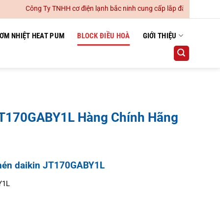
Công Ty TNHH cơ điện lạnh bắc ninh cung cấp lắp đặt hệ thống điều 
ƠM NHIỆT HEAT PUM
BLOCK ĐIỀU HOÀ
GIỚI THIỆU
JT170GABY1L Hàng Chính Hãng
 nén daikin JT170GABY1L
Y1L