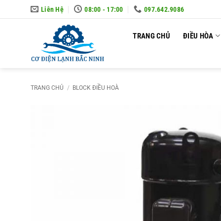
Skip
Liên Hệ
08:00 - 17:00
097.642.9086
to
content
TRANG CHỦ
ĐIỀU HÒA
TRANG CHỦ
/
BLOCK ĐIỀU HOÀ