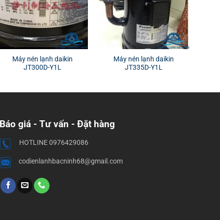
Máy nén lạnh daikin
Máy nén lạnh daikin
JT300D-Y1L
JT335D-Y1L
Báo giá - Tư vấn - Đặt hàng
HOTLINE 0976429086
codienlanhbacninh68@gmail.com