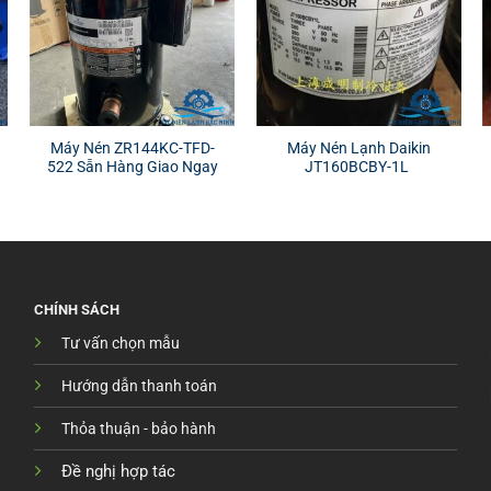
Máy Nén ZR144KC-TFD-
Máy Nén Lạnh Daikin
522 Sẵn Hàng Giao Ngay
JT160BCBY-1L
CHÍNH SÁCH
Tư vấn chọn mẫu
Hướng dẫn thanh toán
Thỏa thuận - bảo hành
Đề nghị hợp tác