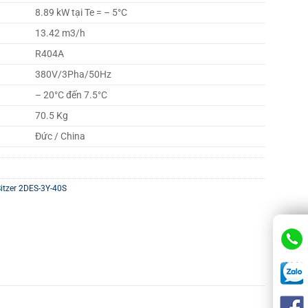
8.89 kW tại Te = – 5°C
13.42 m3/h
R404A
380V/3Pha/50Hz
– 20°C đến 7.5°C
70.5 Kg
Đức / China
itzer 2DES-3Y-40S