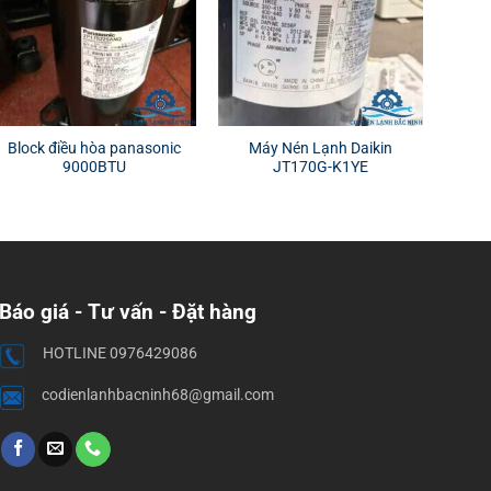
Block điều hòa panasonic
Máy Nén Lạnh Daikin
9000BTU
JT170G-K1YE
Báo giá - Tư vấn - Đặt hàng
HOTLINE 0976429086
codienlanhbacninh68@gmail.com