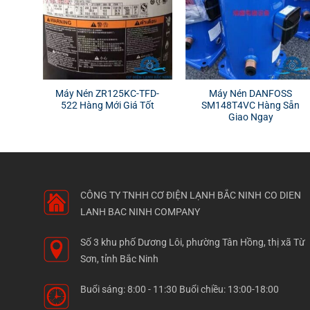
Máy Nén ZR125KC-TFD-
Máy Nén DANFOSS
522 Hàng Mới Giá Tốt
SM148T4VC Hàng Sẵn
Giao Ngay
CÔNG TY TNHH CƠ ĐIỆN LẠNH BẮC NINH
CO DIEN
LANH BAC NINH COMPANY
Số 3 khu phố Dương Lôi, phường Tân Hồng, thị xã Từ
Sơn, tỉnh Bắc Ninh
Buổi sáng: 8:00 - 11:30 Buổi chiều: 13:00-18:00