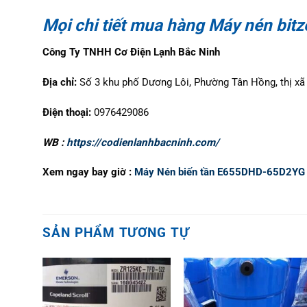
Mọi chi tiết mua hàng Máy nén bitz
Công Ty TNHH Cơ Điện Lạnh Bắc Ninh
Địa chỉ:
Số 3 khu phố Dương Lôi, Phường Tân Hồng, thị xã 
Điện thoại:
0976429086
WB :
https://codienlanhbacninh.com/
Xem ngay bay giờ :
Máy Nén biến tần E655DHD-65D2YG
SẢN PHẨM TƯƠNG TỰ