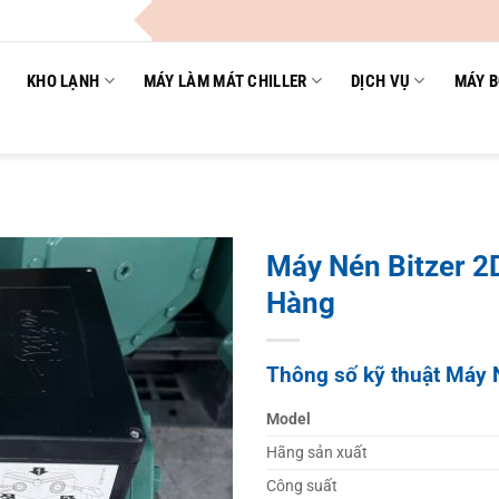
C
KHO LẠNH
MÁY LÀM MÁT CHILLER
DỊCH VỤ
MÁY B
Máy Nén Bitzer 
Hàng
Thông số kỹ thuật Máy 
Model
Hãng sản xuất
Công suất