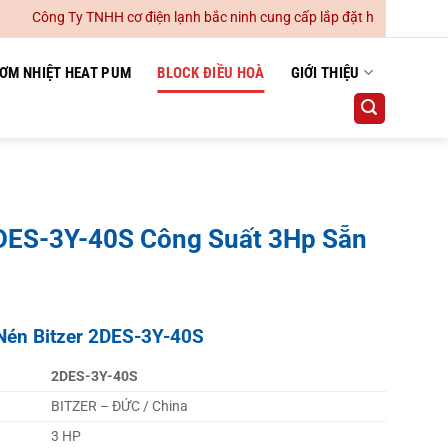
ông Ty TNHH cơ điện lạnh bắc ninh cung cấp lắp đặt hệ thống điều hoà 
ƠM NHIỆT HEAT PUM
BLOCK ĐIỀU HOÀ
GIỚI THIỆU
2DES-3Y-40S Công Suất 3Hp Sẵn
Nén Bitzer 2DES-3Y-40S
2DES-3Y-40S
BITZER – ĐỨC / China
3 HP