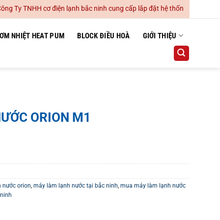
 TNHH cơ điện lạnh bắc ninh cung cấp lắp đặt hệ thống điều hoà không k
ƠM NHIỆT HEAT PUM
BLOCK ĐIỀU HOÀ
GIỚI THIỆU
NƯỚC ORION M1
 nước orion
,
máy làm lạnh nước tại bắc ninh
,
mua máy làm lạnh nước
 ninh