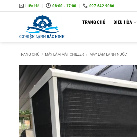
Skip
Liên Hệ
08:00 - 17:00
097.642.9086
to
content
TRANG CHỦ
ĐIỀU HÒA
TRANG CHỦ
/
MÁY LÀM MÁT CHILLER
/
MÁY LÀM LẠNH NƯỚC