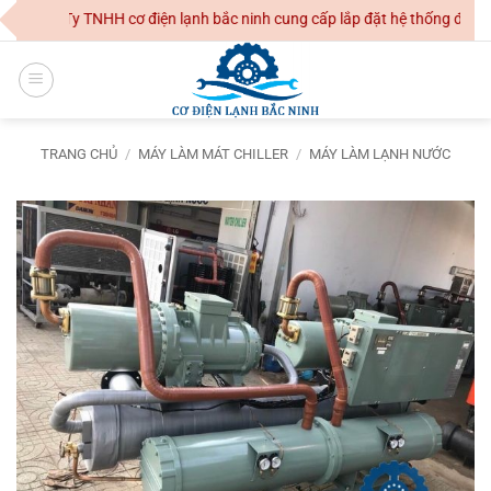
Skip
Công Ty TNHH cơ điện lạnh bắc ninh cung cấp lắp đặt hệ thống điều ho
to
content
TRANG CHỦ
/
MÁY LÀM MÁT CHILLER
/
MÁY LÀM LẠNH NƯỚC