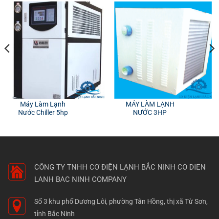
Máy Làm Lạnh
MÁY LÀM LẠNH
Nước Chiller 5hp
NƯỚC 3HP
CÔNG TY TNHH CƠ ĐIỆN LẠNH BẮC NINH
CO DIEN
LANH BAC NINH COMPANY
Số 3 khu phố Dương Lôi, phường Tân Hồng, thị xã Từ Sơn,
tỉnh Bắc Ninh