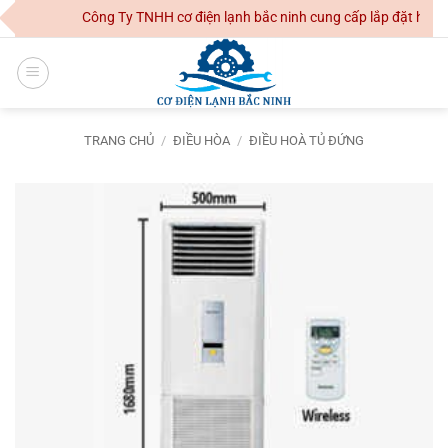
Skip
Công Ty TNHH cơ điện lạnh bắc ninh cung cấp lắp đặt hệ thố
to
content
TRANG CHỦ
/
ĐIỀU HÒA
/
ĐIỀU HOÀ TỦ ĐỨNG