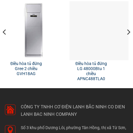
Điều hòa tủ đứng
Điều hòa tủ đứng
Gree 2 chiều
LG 48000Btu 1
GVH18AG
chiều
APNC488TLA0
CÔNG TY TNHH CƠ ĐIỆN LẠNH BẮC NINH
CO DIEN
LANH BAC NINH COMPANY
Số 3 khu phố Dương Lôi, phường Tân Hồng, thị xã Từ Sơn,