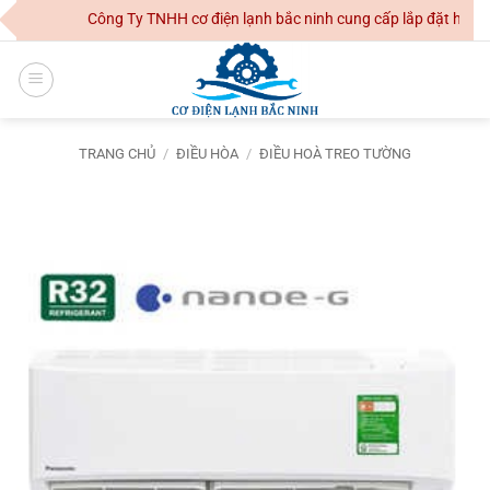
Skip
Công Ty TNHH cơ điện lạnh bắc ninh cung cấp lắp đặt hệ thốn
to
content
TRANG CHỦ
/
ĐIỀU HÒA
/
ĐIỀU HOÀ TREO TƯỜNG