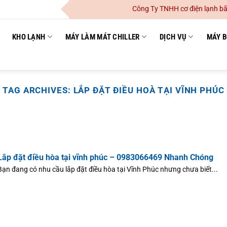
Công Ty TNHH cơ điện lạnh bắc ni
KHO LẠNH
MÁY LÀM MÁT CHILLER
DỊCH VỤ
MÁY B
TAG ARCHIVES:
LẮP ĐẶT ĐIỀU HOÀ TẠI VĨNH PHÚC
Lắp đặt điều hòa tại vĩnh phúc – 0983066469 Nhanh Chóng
Bạn đang có nhu cầu lắp đặt điều hòa tại Vĩnh Phúc nhưng chưa biết...