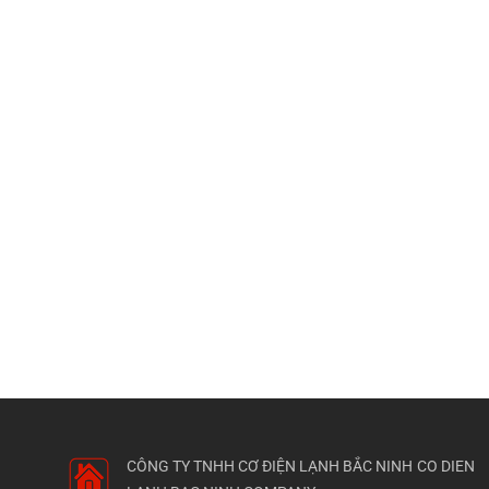
CÔNG TY TNHH CƠ ĐIỆN LẠNH BẮC NINH
CO DIEN