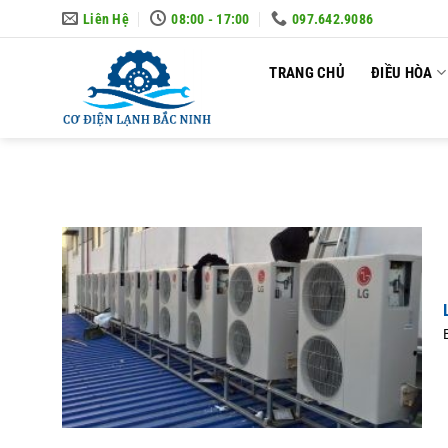
Skip
Liên Hệ
08:00 - 17:00
097.642.9086
to
content
TRANG CHỦ
ĐIỀU HÒA