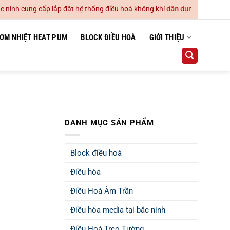
nh cung cấp lắp đặt hệ thống điều hoà không khí dân dụng và công nghi
ƠM NHIỆT HEAT PUM
BLOCK ĐIỀU HOÀ
GIỚI THIỆU
DANH MỤC SẢN PHẨM
Block điều hoà
Điều hòa
Điều Hoà Âm Trần
Điều hòa media tại bắc ninh
Điều Hoà Treo Tường