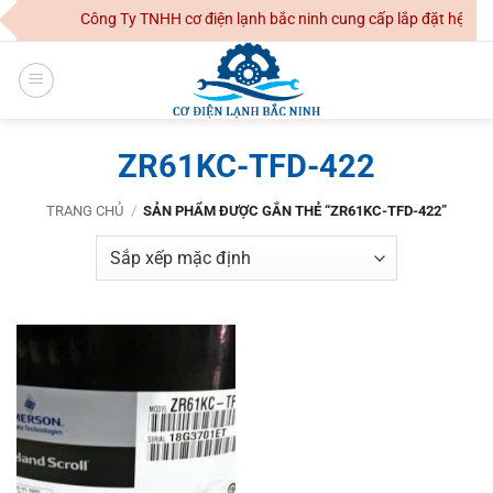
Skip
Công Ty TNHH cơ điện lạnh bắc ninh cung cấp lắp đặt hệ thốn
to
content
ZR61KC-TFD-422
TRANG CHỦ
/
SẢN PHẨM ĐƯỢC GẮN THẺ “ZR61KC-TFD-422”