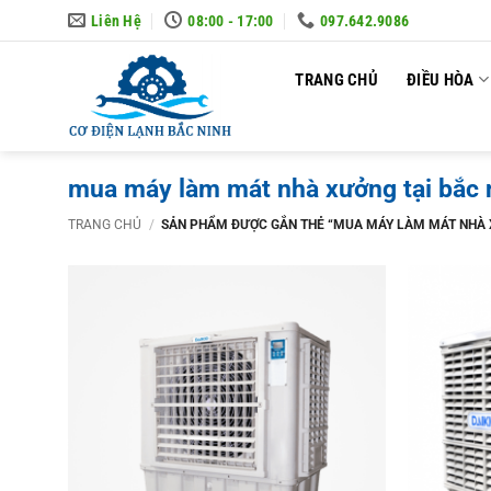
Skip
Liên Hệ
08:00 - 17:00
097.642.9086
to
content
TRANG CHỦ
ĐIỀU HÒA
mua máy làm mát nhà xưởng tại bắc 
TRANG CHỦ
/
SẢN PHẨM ĐƯỢC GẮN THẺ “MUA MÁY LÀM MÁT NHÀ 