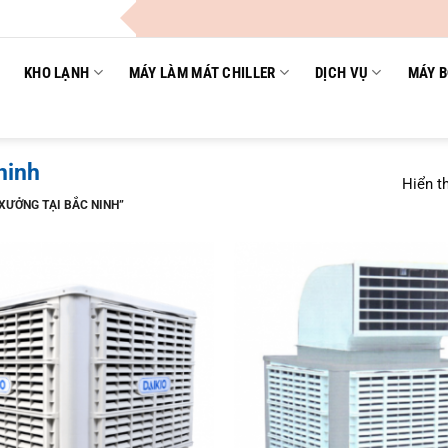
KHO LẠNH
MÁY LÀM MÁT CHILLER
DỊCH VỤ
MÁY B
ninh
Hiển th
XƯỞNG TẠI BẮC NINH”