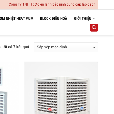
Công Ty TNHH cơ điện lạnh bắc ninh cung cấp lắp đặt hệ thống điều hoà
ƠM NHIỆT HEAT PUM
BLOCK ĐIỀU HOÀ
GIỚI THIỆU
ị tất cả 7 kết quả