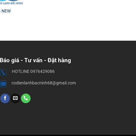
G NEW
Báo giá - Tư vấn - Đặt hàng
HOTLINE 0976429086
codienlanhbacninh68@gmail.com