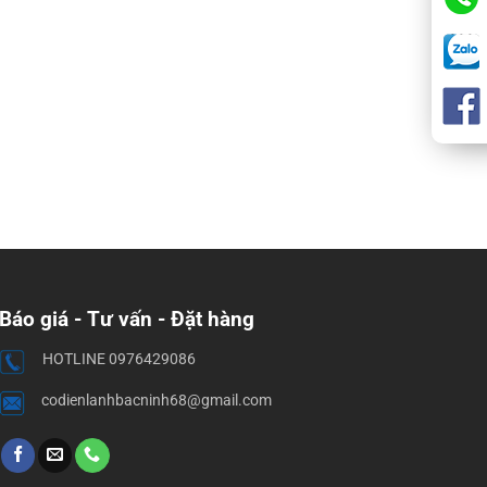
Báo giá - Tư vấn - Đặt hàng
HOTLINE 0976429086
codienlanhbacninh68@gmail.com