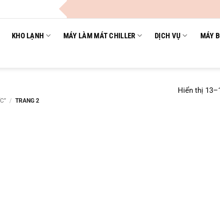
KHO LẠNH
MÁY LÀM MÁT CHILLER
DỊCH VỤ
MÁY B
Hiển thị 13–
C”
/
TRANG 2