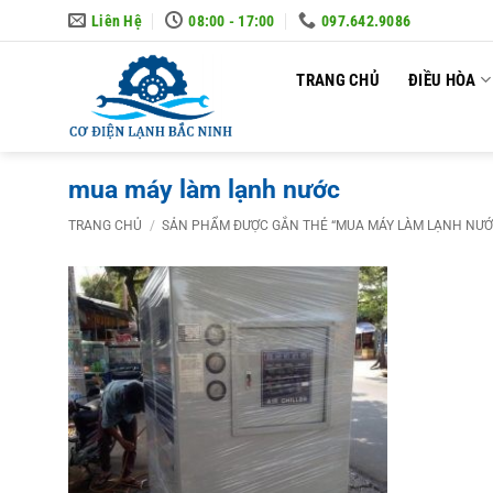
Skip
Liên Hệ
08:00 - 17:00
097.642.9086
to
content
TRANG CHỦ
ĐIỀU HÒA
mua máy làm lạnh nước
TRANG CHỦ
/
SẢN PHẨM ĐƯỢC GẮN THẺ “MUA MÁY LÀM LẠNH NƯỚ