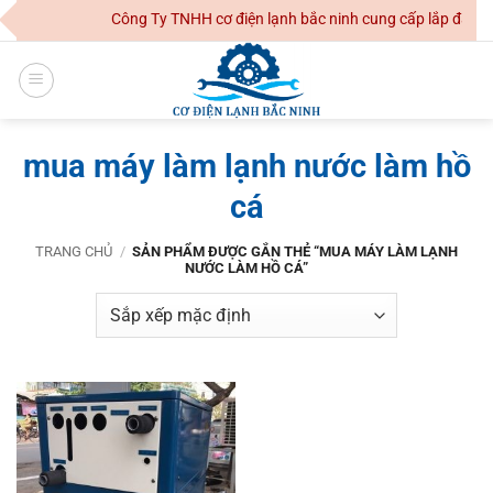
Skip
Công Ty TNHH cơ điện lạnh bắc ninh cung cấp lắp đặt hệ
to
content
mua máy làm lạnh nước làm hồ
cá
TRANG CHỦ
/
SẢN PHẨM ĐƯỢC GẮN THẺ “MUA MÁY LÀM LẠNH
NƯỚC LÀM HỒ CÁ”