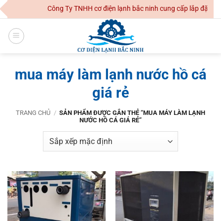
Skip
Công Ty TNHH cơ điện lạnh bắc ninh cung cấp lắp đặt hệ 
to
content
mua máy làm lạnh nước hồ cá
giá rẻ
TRANG CHỦ
/
SẢN PHẨM ĐƯỢC GẮN THẺ “MUA MÁY LÀM LẠNH
NƯỚC HỒ CÁ GIÁ RẺ”