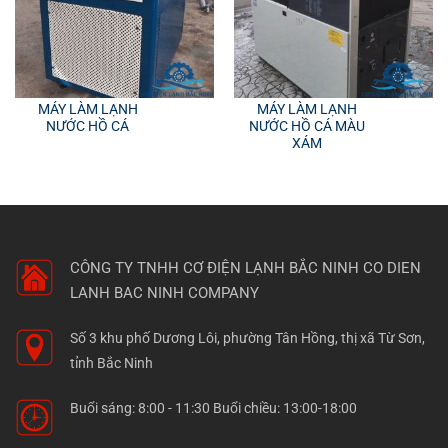
MÁY LÀM LẠNH
MÁY LÀM LẠNH
NƯỚC HỒ CÁ
NƯỚC HỒ CÁ MÀU
XÁM
CÔNG TY TNHH CƠ ĐIỆN LẠNH BẮC NINH
CO DIEN
LANH BAC NINH COMPANY
Số 3 khu phố Dương Lôi, phường Tân Hồng, thị xã Từ Sơn,
tỉnh Bắc Ninh
Buổi sáng: 8:00 - 11:30 Buổi chiều: 13:00-18:00