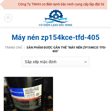
Skip
Công Ty TNHH cơ điện lạnh bắc ninh cung cấp lắp đặt hệ thốn
to
content
Máy nén zp154kce-tfd-405
TRANG CHỦ
/
SẢN PHẨM ĐƯỢC GẮN THẺ “MÁY NÉN ZP154KCE-TFD-
405”