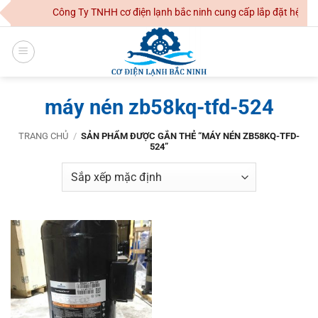
Skip
Công Ty TNHH cơ điện lạnh bắc ninh cung cấp lắp đặt hệ thố
to
content
máy nén zb58kq-tfd-524
TRANG CHỦ
/
SẢN PHẨM ĐƯỢC GẮN THẺ “MÁY NÉN ZB58KQ-TFD-
524”