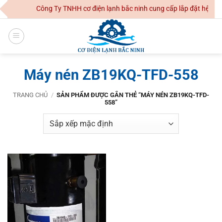
Skip
Công Ty TNHH cơ điện lạnh bắc ninh cung cấp lắp đặt hệ thốn
to
content
Máy nén ZB19KQ-TFD-558
TRANG CHỦ
/
SẢN PHẨM ĐƯỢC GẮN THẺ “MÁY NÉN ZB19KQ-TFD-
558”