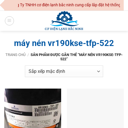
Skip
Công Ty TNHH cơ điện lạnh bắc ninh cung cấp lắp đặt hệ thống điều
to
content
máy nén vr190kse-tfp-522
TRANG CHỦ
/
SẢN PHẨM ĐƯỢC GẮN THẺ “MÁY NÉN VR190KSE-TFP-
522”