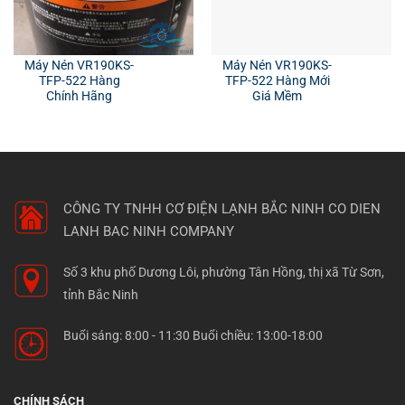
Máy Nén VR190KS-
Máy Nén VR190KS-
TFP-522 Hàng
TFP-522 Hàng Mới
Chính Hãng
Giá Mềm
CÔNG TY TNHH CƠ ĐIỆN LẠNH BẮC NINH
CO DIEN
LANH BAC NINH COMPANY
Số 3 khu phố Dương Lôi, phường Tân Hồng, thị xã Từ Sơn,
tỉnh Bắc Ninh
Buổi sáng: 8:00 - 11:30 Buổi chiều: 13:00-18:00
CHÍNH SÁCH