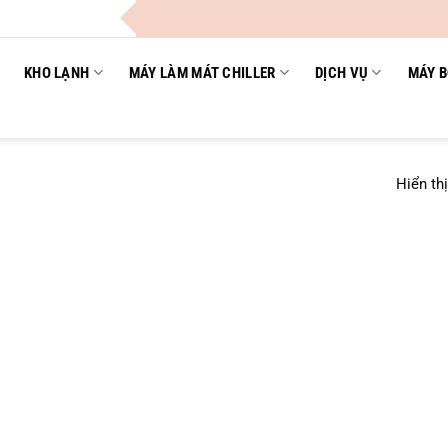
C
KHO LẠNH
MÁY LÀM MÁT CHILLER
DỊCH VỤ
MÁY B
Hiển th