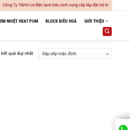
ông Ty TNHH cơ điện lạnh bắc ninh cung cấp lắp đặt hệ thống điều hoà 
ƠM NHIỆT HEAT PUM
BLOCK ĐIỀU HOÀ
GIỚI THIỆU
ị kết quả duy nhất