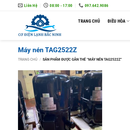
Skip
Liên Hệ
08:00 - 17:00
097.642.9086
to
content
TRANG CHỦ
ĐIỀU HÒA
Máy nén TAG2522Z
TRANG CHỦ
/
SẢN PHẨM ĐƯỢC GẮN THẺ “MÁY NÉN TAG2522Z”