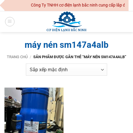
Skip
Công Ty TNHH cơ điện lạnh bắc ninh cung cấp lắp đặt hệ
to
content
máy nén sm147a4alb
TRANG CHỦ
/
SẢN PHẨM ĐƯỢC GẮN THẺ “MÁY NÉN SM147A4ALB”