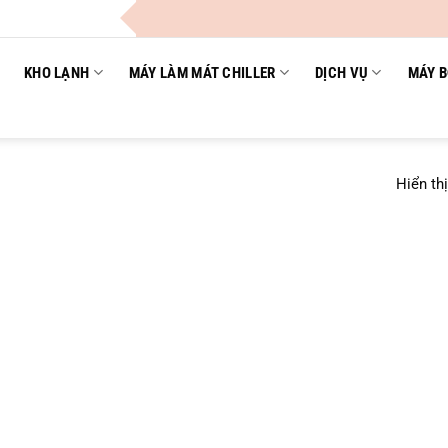
KHO LẠNH
MÁY LÀM MÁT CHILLER
DỊCH VỤ
MÁY B
Hiển th