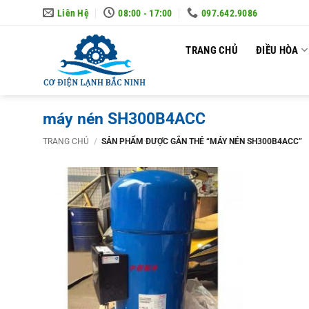
Skip
Liên Hệ
08:00 - 17:00
097.642.9086
to
content
TRANG CHỦ
ĐIỀU HÒA
máy nén SH300B4ACC
TRANG CHỦ
/
SẢN PHẨM ĐƯỢC GẮN THẺ “MÁY NÉN SH300B4ACC”