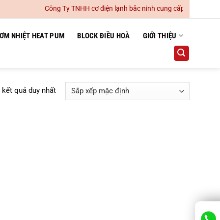
Công Ty TNHH cơ điện lạnh bắc ninh cung cấp lắp đặt hệ th
ƠM NHIỆT HEAT PUM
BLOCK ĐIỀU HOÀ
GIỚI THIỆU
ị kết quả duy nhất